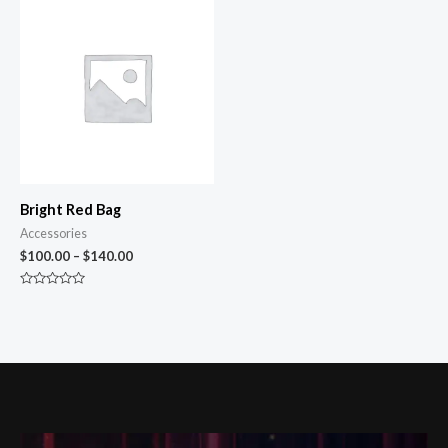
5
5
Bright Red Bag
Accessories
$
100.00
–
$
140.00
Rated
0
out
of
5