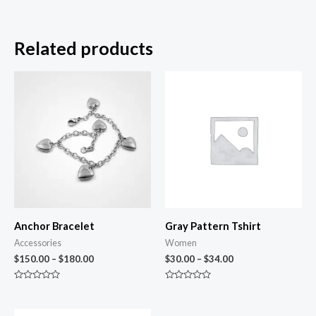
Related products
Anchor Bracelet
Gray Pattern Tshirt
Accessories
Women
$
150.00
–
$
180.00
$
30.00
–
$
34.00
Rated
Rated
0
0
out
out
of
of