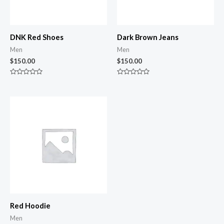
DNK Red Shoes
Dark Brown Jeans
Men
Men
$
150.00
$
150.00
Rated
Rated
0
0
out
out
of
of
5
5
Red Hoodie
Men