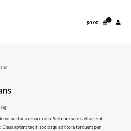
$
0.00
eans
ans
ping
idunt auctor a ornare odio. Sed non mauris vitae erat
. Class aptent taciti sociosqu ad litora torquent per