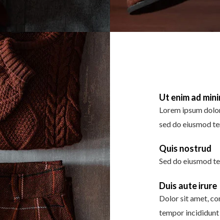
Ut enim ad min
Lorem ipsum dolor 
sed do eiusmod te
Quis nostrud
Sed do eiusmod te
Duis aute irure
Dolor sit amet, co
tempor incididunt 