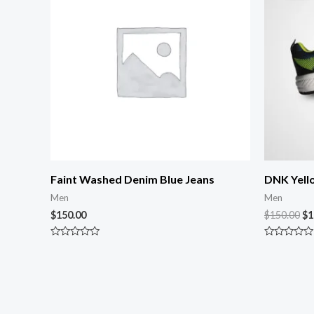
Faint Washed Denim Blue Jeans
DNK Yell
Men
Men
$
150.00
$
150.00
$
1
Rated
Rated
0
0
out
out
of
of
5
5