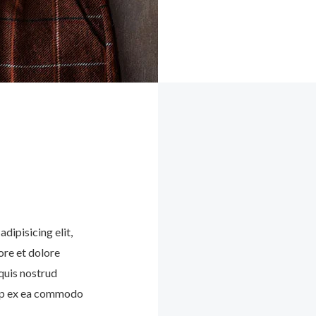
dipisicing elit,
ore et dolore
quis nostrud
quip ex ea commodo