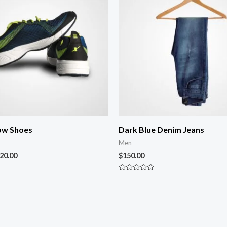
ow Shoes
Dark Blue Denim Jeans
Men
20.00
$
150.00
Rated
0
out
of
5