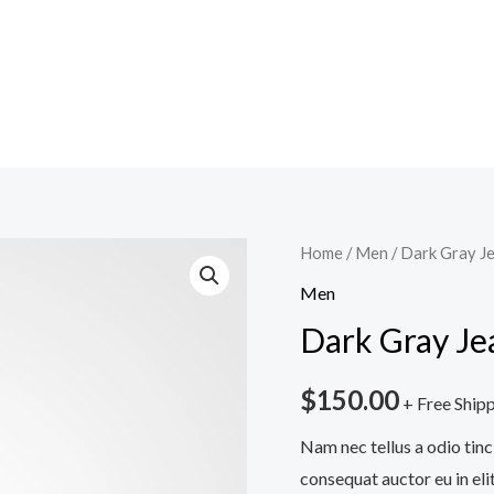
Dark
Home
/
Men
/ Dark Gray J
Gray
Men
Jeans
Dark Gray Je
quantity
$
150.00
+ Free Ship
Nam nec tellus a odio tinc
consequat auctor eu in elit